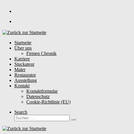
Zum
Inhalt
springen
Startseite
Über uns
Firmen Chronik
Karriere
Stuckateur
Maler
Restaurator
Ausstellung
Kontakt
Kontaktformular
Datenschutz
Cookie-Richtlinie (EU)
Search
Suche
Suchen …