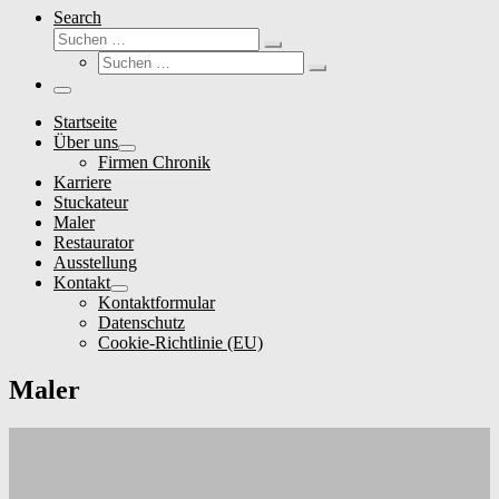
Search
Suche
Suchen …
Suche
Suchen …
Menü
Startseite
Über uns
Firmen Chronik
Karriere
Stuckateur
Maler
Restaurator
Ausstellung
Kontakt
Kontaktformular
Datenschutz
Cookie-Richtlinie (EU)
Maler